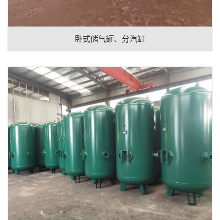
卧式储气罐、分汽缸