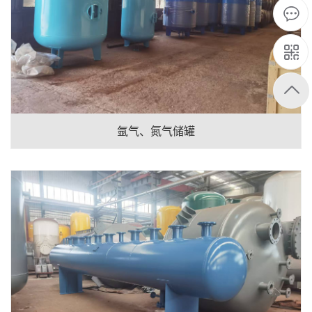
氩气、氮气储罐